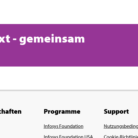
xt - gemeinsam
chaften
Programme
Support
Infosys Foundation
Nutzungsbedin
Infosys Foundation USA
Cookie-Richtlini