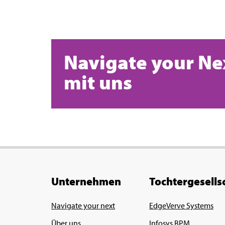
Navigate your Ne
mit uns
Unternehmen
Tochtergesells
Navigate your next
EdgeVerve Systems
Über uns
Infosys BPM