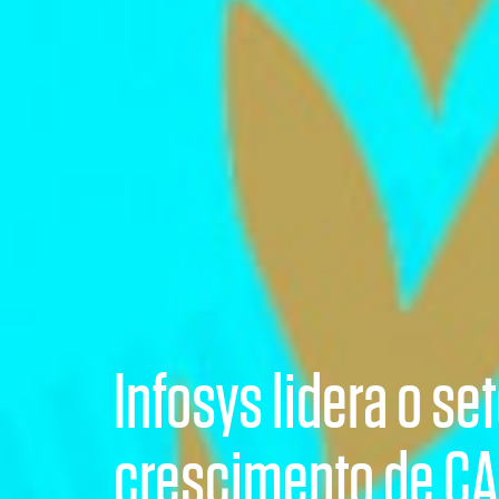
Infosys lidera o se
crescimento de CA