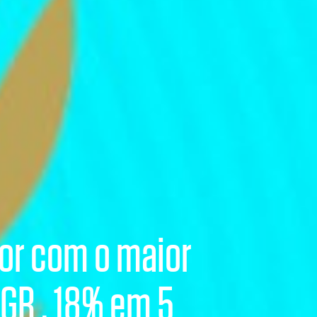
tor com o maior
GR , 18% em 5