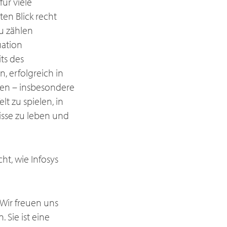
ür viele
en Blick recht
u zählen
uation
ts des
, erfolgreich in
ren – insbesondere
lt zu spielen, in
nisse zu leben und
ht, wie Infosys
„Wir freuen uns
 Sie ist eine