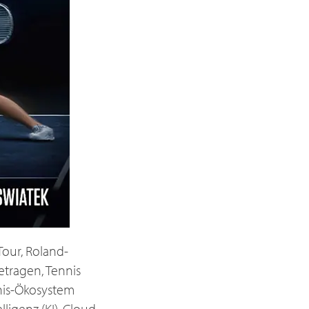
Tour, Roland-
etragen, Tennis
nnis-Ökosystem
lligenz (KI), Cloud