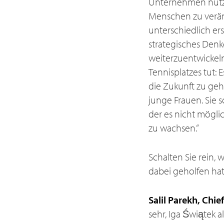
Unternehmen nutzt 
Menschen zu verän
unterschiedlich er
strategisches Denke
weiterzuentwickeln
Tennisplatzes tut:
die Zukunft zu geh
junge Frauen. Sie so
der es nicht mögli
zu wachsen.“
Schalten Sie rein, 
dabei geholfen hat
Salil Parekh, Chie
sehr, Iga Świątek a