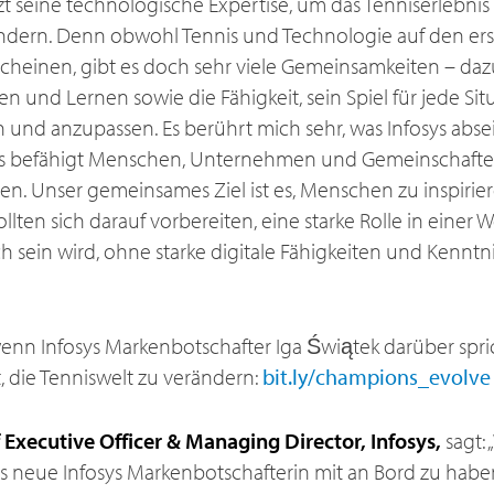
seine technologische Expertise, um das Tenniserlebnis f
dern. Denn obwohl Tennis und Technologie auf den erst
scheinen, gibt es doch sehr viele Gemeinsamkeiten – daz
n und Lernen sowie die Fähigkeit, sein Spiel für jede Sit
 und anzupassen. Es berührt mich sehr, was Infosys absei
 Es befähigt Menschen, Unternehmen und Gemeinschaften
en. Unser gemeinsames Ziel ist es, Menschen zu inspirie
llten sich darauf vorbereiten, eine starke Rolle in einer We
ch sein wird, ohne starke digitale Fähigkeiten und Kennt
wenn Infosys Markenbotschafter Iga Świątek darüber spric
, die Tenniswelt zu verändern:
bit.ly/champions_evolve
f Executive Officer & Managing Director, Infosys,
sagt: 
ls neue Infosys Markenbotschafterin mit an Bord zu haben.