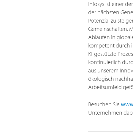
Infosys ist einer d
der nächsten Gener
Potenzial zu stei
Gemeinschaften. M
Abläufen in global
kompetent durch ih
KI-gestützte Prozes
kontinuierlich dur
aus unserem Innovat
ökologisch nachhal
Arbeitsumfeld gef
Besuchen Sie
www.
Unternehmen dabei 