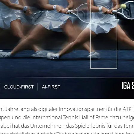
ht Jahre lang als digitaler Innovationspartner für die ATP 
 Open und die International Tennis Hall of Fame dazu beig
Dabei hat das Unternehmen das Spielerlebnis für das Te
ortschrittlicher digitaler Technologien wie künstliche Inte