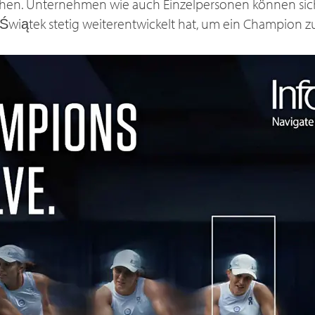
ichen. Unternehmen wie auch Einzelpersonen können sic
ga Świątek stetig weiterentwickelt hat, um ein Champion 