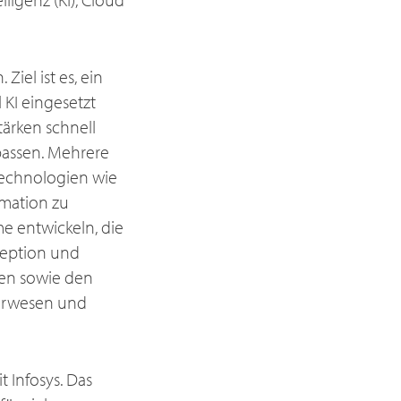
el ist es, ein
 KI eingesetzt
tärken schnell
passen. Mehrere
Technologien wie
rmation zu
 entwickeln, die
zeption und
en sowie den
eurwesen und
 Infosys. Das