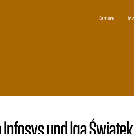
Karriere
In
Infosys und Iga Świątek,