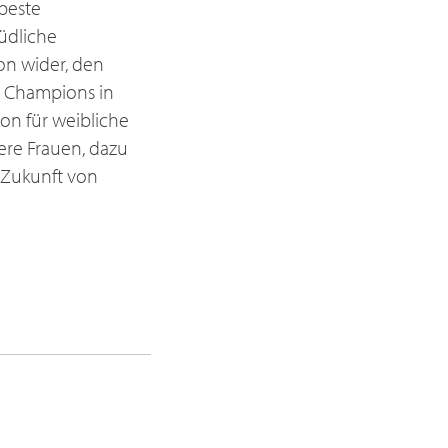
beste
müdliche
on wider, den
 Champions in
ion für weibliche
ere Frauen, dazu
e Zukunft von