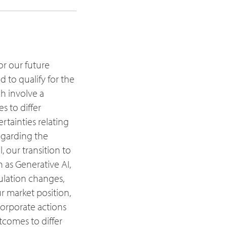
or our future
 to qualify for the
ch involve a
s to differ
rtainties relating
regarding the
, our transition to
 as Generative AI,
ulation changes,
r market position,
 corporate actions
tcomes to differ