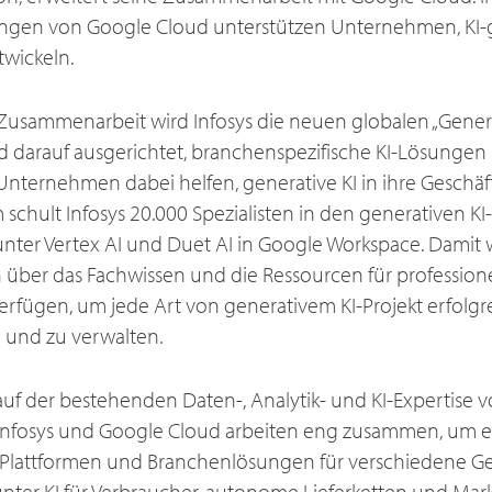
ungen von Google Cloud unterstützen Unternehmen, KI-
wickeln.
usammenarbeit wird Infosys die neuen globalen „Genera
d darauf ausgerichtet, branchenspezifische KI-Lösungen
 Unternehmen dabei helfen, generative KI in ihre Geschäf
 schult Infosys 20.000 Spezialisten in den generativen 
nter Vertex AI und Duet AI in Google Workspace. Damit wi
über das Fachwissen und die Ressourcen für professione
erfügen, um jede Art von generativem KI-Projekt erfolgr
 und zu verwalten.
auf der bestehenden Daten-, Analytik- und KI-Expertise vo
 Infosys und Google Cloud arbeiten eng zusammen, um e
I-Plattformen und Branchenlösungen für verschiedene Ge
unter KI für Verbraucher, autonome Lieferketten und Mark