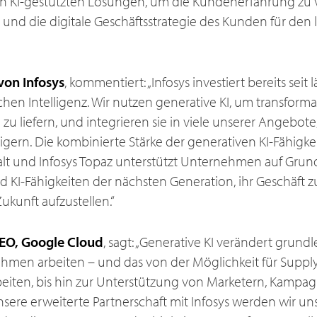
en KI-gestützten Lösungen, um die Kundenerfahrung zu 
und die digitale Geschäftsstrategie des Kunden für den l
von Infosys
, kommentiert: „Infosys investiert bereits seit 
chen Intelligenz. Wir nutzen generative KI, um transforma
zu liefern, und integrieren sie in viele unserer Angebote
teigern. Die kombinierte Stärke der generativen KI-Fähig
alt und Infosys Topaz unterstützt Unternehmen auf Grund
nd KI-Fähigkeiten der nächsten Generation, ihr Geschäft 
Zukunft aufzustellen.“
EO, Google Cloud
, sagt: „Generative KI verändert grund
ehmen arbeiten – und das von der Möglichkeit für Supp
beiten, bis hin zur Unterstützung von Marketern, Kampagn
nsere erweiterte Partnerschaft mit Infosys werden wir un