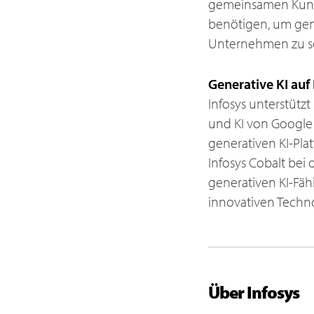
gemeinsamen Kunde
benötigen, um gen
Unternehmen zu sc
Generative KI auf
Infosys unterstütz
und KI von Google 
generativen KI-Pla
Infosys Cobalt be
generativen KI-Fä
innovativen Techn
Über Infosys