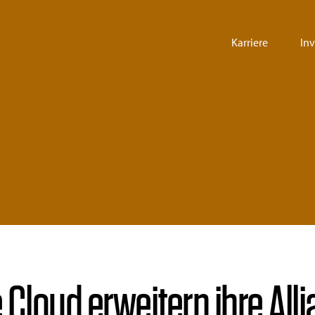
Karriere
In
Cloud erweitern ihre All