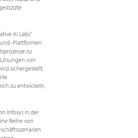
gestützte
tive AI Labs“
 und -Plattformen
tsprozesse zu
KI-Lösungen von
rd sichergestellt,
lle
eich zu entwickeln,
n Infosys in der
ine Reihe von
schäftsszenarien
eting,