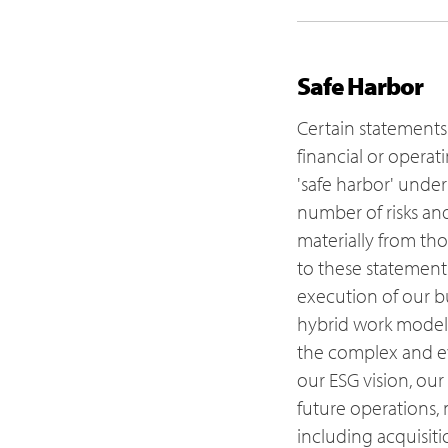
Safe Harbor
Certain statements 
financial or opera
'safe harbor' under
number of risks and
materially from tho
to these statements
execution of our bus
hybrid work model,
the complex and ev
our ESG vision, our
future operations, m
including acquisiti