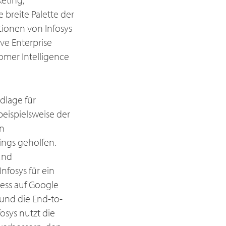
breite Palette der
ionen von Infosys
ve Enterprise
omer Intelligence
dlage für
beispielsweise der
en
ings geholfen.
und
nfosys für ein
ess auf Google
 und die End-to-
osys nutzt die