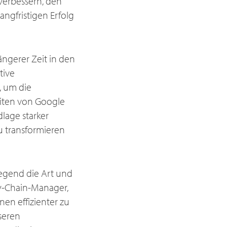
verbessern, den
angfristigen Erfolg
längerer Zeit in den
tive
, um die
keiten von Google
lage starker
zu transformieren
legend die Art und
ly-Chain-Manager,
en effizienter zu
seren