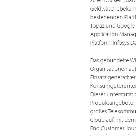
Geldwäschebekämpf
bestehenden Platt
Topaz und Google C
Application Manage
Platform, Infosys D
Das gebündelte Wis
Organisationen auf
Einsatz generative
Konsumgüteruntern
Dieser unterstütz
Produktangeboten i
großes Telekommun
Cloud auf, mit dem
End Customer Journ