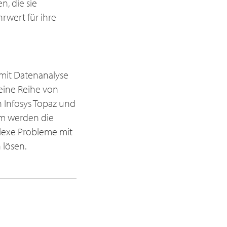
, die sie
rwert für ihre
 mit Datenanalyse
eine Reihe von
n Infosys Topaz und
am werden die
lexe Probleme mit
 lösen.