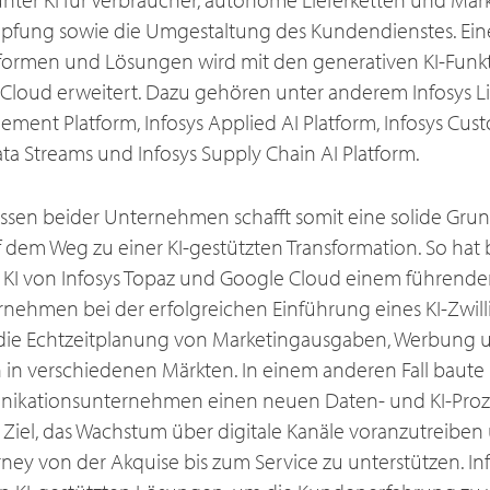
ung sowie die Umgestaltung des Kundendienstes. Eine 
formen und Lösungen wird mit den generativen KI-Funkt
loud erweitert. Dazu gehören unter anderem Infosys Li
ment Platform, Infosys Applied AI Platform, Infosys Cust
ata Streams und Infosys Supply Chain AI Platform.
sen beider Unternehmen schafft somit eine solide Grun
 dem Weg zu einer KI-gestützten Transformation. So hat 
r KI von Infosys Topaz und Google Cloud einem führend
ehmen bei der erfolgreichen Einführung eines KI-Zwill
t die Echtzeitplanung von Marketingausgaben, Werbung 
n verschiedenen Märkten. In einem anderen Fall baute I
ikationsunternehmen einen neuen Daten- und KI-Proz
 Ziel, das Wachstum über digitale Kanäle voranzutreiben
ey von der Akquise bis zum Service zu unterstützen. Inf