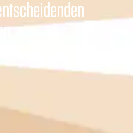
entscheidenden
en.