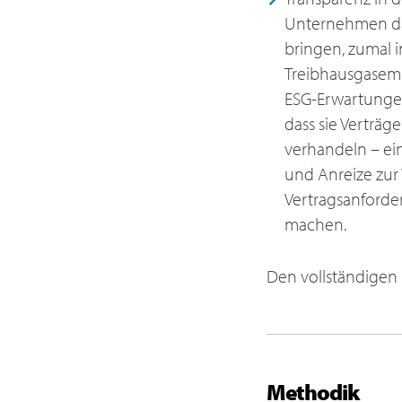
Unternehmen dara
bringen, zumal i
Treibhausgasemis
ESG-Erwartungen
dass sie Verträg
verhandeln – ein
und Anreize zur 
Vertragsanforder
machen.
Den vollständigen 
Methodik