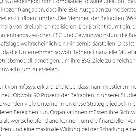
 „ESG Redefined: From Compliance to Value Creation“, dass 
0 Prozent) angaben, dass ihre ESG-Ausgaben zu moderat
nziellen Erträgen führten. Die Mehrheit der Befragten (66
alb von drei Jahren realisieren. Der Bericht räumt ein, d
mmenhangs zwischen ESG und Gewinnwachstum die Bud
aftslage wahrscheinlich ein Hindernis darstellen. Dies ist
 da die Unternehmen sowohl höhere finanzielle Mittel a
riebsmodell benötigen, um ihre ESG-Ziele zu erreichen
nnwachstum zu erzielen.
ent von Infosys, erklärt: „Die Idee, dass man investieren 
ht neu. Obwohl 90 Prozent der Befragten in unserer Studi
t, wenden viele Unternehmen diese Strategie jedoch nich
anderen Bereichen tun. Organisationen müssen ihre Sich
SG als wertschöpfend anerkennen, um die finanziellen Vor
utzen und eine maximale Wirkung bei der Schaffung eine