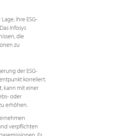
 Lage, ihre ESG-
Das Infosys
issen, die
tionen zu
igerung der ESG-
tpunkt korreliert.
, kann mit einer
ebs- oder
zu erhöhen.
Unternehmen
nd verpflichten
sgasemissionen. Es