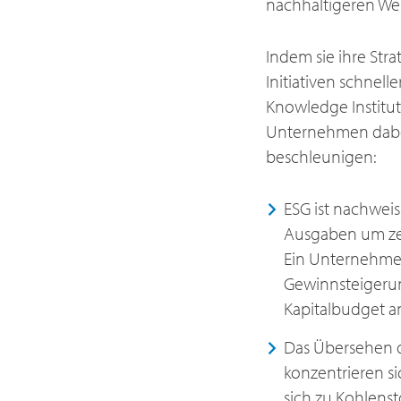
nachhaltigeren Welt
Indem sie ihre Stra
Initiativen schnell
Knowledge Institut
Unternehmen dabei 
beschleunigen:
ESG ist nachweis
Ausgaben um zeh
Ein Unternehmen,
Gewinnsteigerun
Kapitalbudget a
Das Übersehen de
konzentrieren s
sich zu Kohlenst