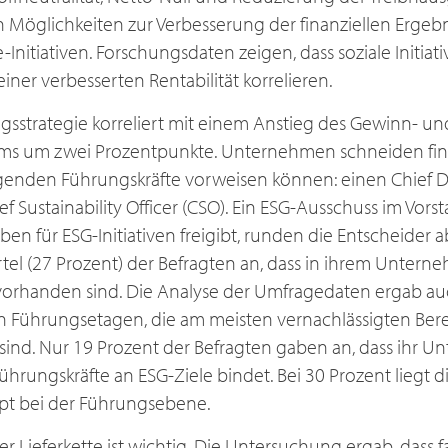
 Möglichkeiten zur Verbesserung der finanziellen Ergebn
nitiativen. Forschungsdaten zeigen, dass soziale Initiativ
einer verbesserten Rentabilität korrelieren.
gsstrategie korreliert mit einem Anstieg des Gewinn- un
 um zwei Prozentpunkte. Unternehmen schneiden finan
genden Führungskräfte vorweisen können: einen Chief Div
ef Sustainability Officer (CSO). Ein ESG-Ausschuss im Vors
ben für ESG-Initiativen freigibt, runden die Entscheider ab
rtel (27 Prozent) der Befragten an, dass in ihrem Unterne
vorhanden sind. Die Analyse der Umfragedaten ergab auc
n Führungsetagen, die am meisten vernachlässigten Bere
ind. Nur 19 Prozent der Befragten gaben an, dass ihr 
hrungskräfte an ESG-Ziele bindet. Bei 30 Prozent liegt 
pt bei der Führungsebene.
r Lieferkette ist wichtig. Die Untersuchung ergab, dass fa