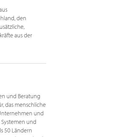
aus
chland, den
sätzliche,
räfte aus der
ngen und Beratung
ür, das menschliche
, Unternehmen und
n Systemen und
ls 50 Ländern