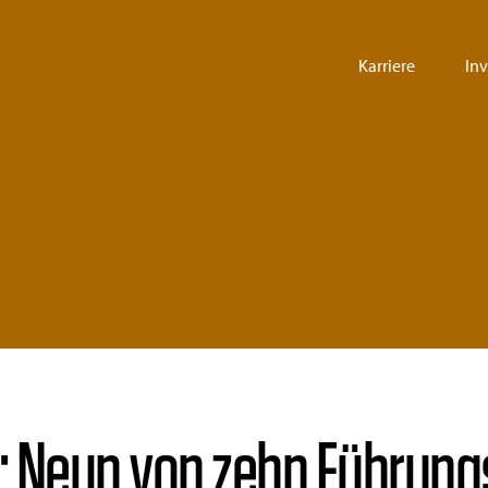
Karriere
In
 Neun von zehn Führungs