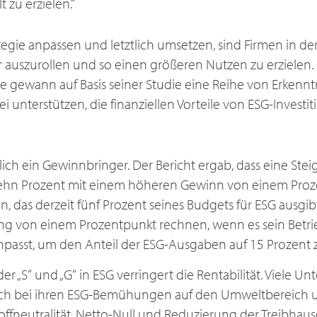
 zu erzielen.“
tegie anpassen und letztlich umsetzen, sind Firmen in der
er auszurollen und so einen größeren Nutzen zu erzielen. 
e gewann auf Basis seiner Studie eine Reihe von Erkenntn
unterstützen, die finanziellen Vorteile von ESG-Investi
lich ein Gewinnbringer. Der Bericht ergab, dass eine Ste
n Prozent mit einem höheren Gewinn von einem Prozen
 das derzeit fünf Prozent seines Budgets für ESG ausgibt
g von einem Prozentpunkt rechnen, wenn es sein Betri
npasst, um den Anteil der ESG-Ausgaben auf 15 Prozent 
r „S“ und „G“ in ESG verringert die Rentabilität. Viele 
ich bei ihren ESG-Bemühungen auf den Umweltbereich u
offneutralität, Netto-Null und Reduzierung der Treibhau