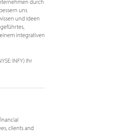
n Unternehmen durch
rbessern uns
hwissen und Ideen
 geführtes,
 einem integrativen
YSE: INFY) Ihr
inancial
s, clients and