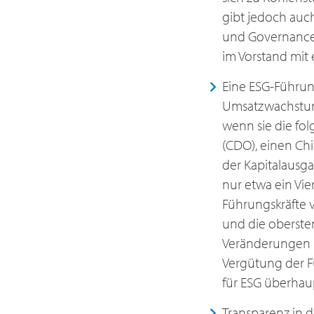
gibt jedoch auch
und Governance-I
im Vorstand mit 
Eine ESG-Führun
Umsatzwachstums
wenn sie die fol
(CDO), einen Chi
der Kapitalausga
nur etwa ein Vie
Führungskräfte 
und die oberste
Veränderungen s
Vergütung der Fü
für ESG überhau
Transparenz in de