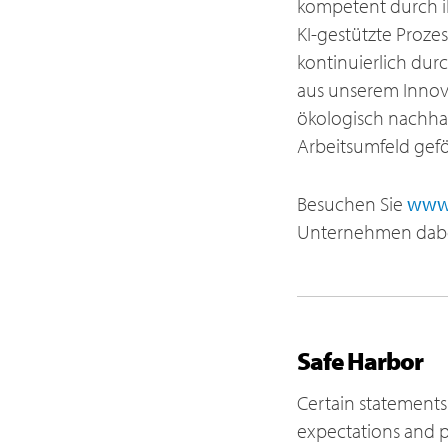
kompetent durch ih
KI-gestützte Prozes
kontinuierlich dur
aus unserem Innovat
ökologisch nachhal
Arbeitsumfeld gef
Besuchen Sie
www.
Unternehmen dabei 
Safe Harbor
Certain statements 
expectations and p