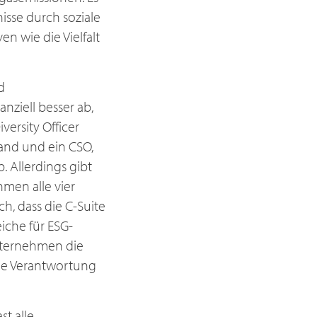
isse durch soziale
en wie die Vielfalt
d
ziell besser ab,
ersity Officer
tand und ein CSO,
. Allerdings gibt
hmen alle vier
h, dass die C-Suite
iche für ESG-
Unternehmen die
die Verantwortung
st alle