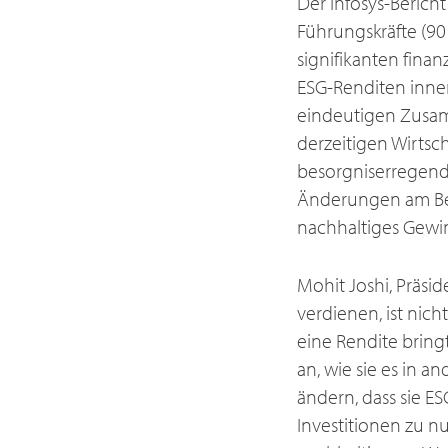
Der Infosys-Bericht
Führungskräfte (9
signifikanten fina
ESG-Renditen innerh
eindeutigen Zusa
derzeitigen Wirtsch
besorgniserregend,
Änderungen am Bet
nachhaltiges Gewi
Mohit Joshi, Präsid
verdienen, ist nic
eine Rendite bring
an, wie sie es in 
ändern, dass sie E
Investitionen zu n