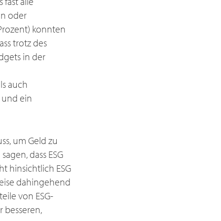
fast alle
en oder
 Prozent) konnten
ass trotz des
gets in der
ls auch
 und ein
muss, um Geld zu
e sagen, dass ESG
t hinsichtlich ESG
tweise dahingehend
teile von ESG-
r besseren,