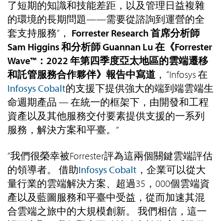
了短期的知識和技能差距，以及管理日益複雜
的環境的長期問題——需要從諮詢到運營的全
套支持服務“，
Forrester Research 首席分析師
Sam Higgins 和分析師 Guannan Lu 在《Forrester
Wave™：2022 年第四季度亞太地區的雲端遷移
和託管服務合作夥伴》報告中寫道
， “Infosys 在
Infosys Cobalt
的支援下提供強大的端到端雲端生
命週期產品 — 在統一的框架下，由開發和工程
資產以及其他服務交付要素提供支援的一系列
服務，解決方案和平臺。”
“我們很榮幸被Forrester評為這兩個關鍵雲端評估
的領導者。 借助
Infosys Cobalt
，企業可以從大
量行業的雲端解決方案、超過35，000個雲端資
產以及藍圖服務和平臺中受益，從而加速其混
合雲端之旅中的大規模創新。 我們相信，這一