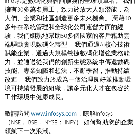
Infosys是數碼化與諮詢服務的全球領軍者。 我們
擁有30多萬名員工，致力於放大人類潛能，為
人們、企業和社區創造更多未來機會。 憑藉40
多年在系統管理和全球化公司運營方面的經
驗，我們嫻熟地幫助50多個國家的客戶藉助雲
端驅動實現數碼化轉型。 我們通過AI核心技術
賦能企業，通過大規模敏捷數碼化增強業務能
力，並通過從我們的創新生態系統中傳遞數碼
技能、專業知識和想法，不斷學習，推動持續
改進。 我們致力於成為一個治理良好並推動環
境可持續發展的組織，讓多元化人才在包容的
工作環境中健康成長。
敬請訪問
www.infosys.com
，瞭解Infosys
（NSE， BSE， NYSE： INFY） 如何幫助您的企業
領航下一次浪潮。