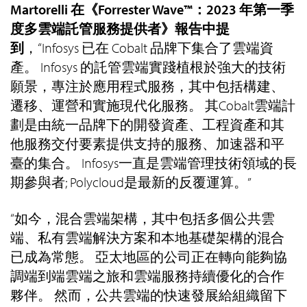
Martorelli 在《Forrester Wave™：2023 年第一季
度多雲端託管服務提供者》報告中提
到
，“Infosys 已在 Cobalt 品牌下集合了雲端資
產。 Infosys 的託管雲端實踐植根於強大的技術
願景，專注於應用程式服務，其中包括構建、
遷移、運營和實施現代化服務。 其Cobalt雲端計
劃是由統一品牌下的開發資產、工程資產和其
他服務交付要素提供支持的服務、加速器和平
臺的集合。 Infosys一直是雲端管理技術領域的長
期參與者; Polycloud是最新的反覆運算。”
“如今，混合雲端架構，其中包括多個公共雲
端、私有雲端解決方案和本地基礎架構的混合
已成為常態。 亞太地區的公司正在轉向能夠協
調端到端雲端之旅和雲端服務持續優化的合作
夥伴。 然而，公共雲端的快速發展給組織留下