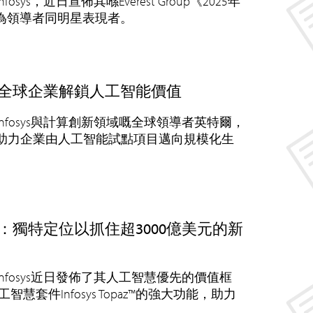
，近日宣佈其喺Everest Group《2025年
中被評為領導者同明星表現者。
，為全球企業解鎖人工智能價值
fosys與計算創新領域嘅全球領導者英特爾，
助力企業由人工智能試點項目邁向規模化生
架：獨特定位以抓住超3000億美元的新
fosys近日發佈了其人工智慧優先的價值框
套件Infosys Topaz™的強大功能，助力