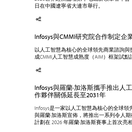
日在中國遼寧省大連市舉行。
Infosys與CMMI研究院合作制定
以人工智慧為核心的全球領先商業諮詢與技術
成CMMI人工智慧成熟度（AIM）框架
Infosys與羅蘭·加洛斯攜手推
作夥伴關係延長至2031年
Infosys是一家以人工智慧為核心的全球領
與羅蘭·加洛斯宣佈，將推出一系列令人
計劃在 2026 年羅蘭·加洛斯賽事上首次亮