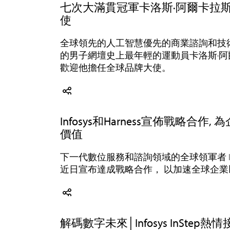
七次大滿貫冠軍卡洛斯·阿爾卡拉斯Carlo
使
全球領先的人工智慧優先的商業諮詢和技術服
的男子網壇史上最年輕的運動員卡洛斯·阿爾卡拉
歡迎他擔任全球品牌大使。
Infosys和Harness宣佈戰略
價值
下一代數位服務和諮詢領域的全球領軍者 Inf
近日宣布達成戰略合作， 以加速全球企
解碼數字未來│Infosys InSte