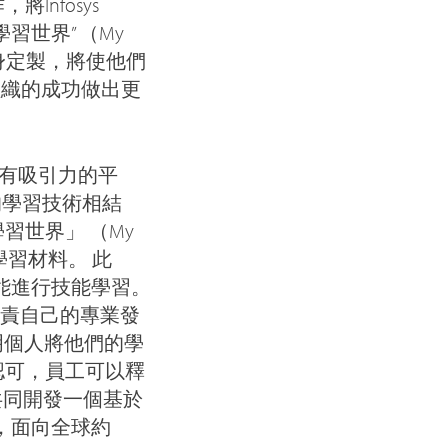
nfosys
學習世界” （My
況量身定製，將使他們
組織的成功做出更
大而有吸引力的平
新的學習技術相結
習世界」 （My
份學習材料。 此
）功能進行技能學習。
夠負責自己的專業發
説明個人將他們的學
認可，員工可以釋
 共同開發一個基於
程，面向全球約