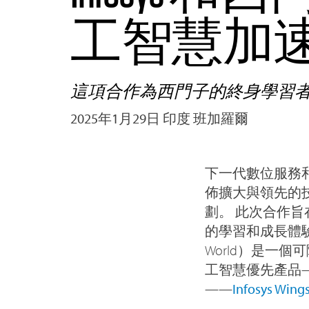
工智慧加
這項合作為西門子的終身學習
2025年1月29日 印度 班加羅爾
下一代數位服務
佈擴大與領先的
劃。 此次合作
的學習和成長體驗。
World）是一
工智慧優先產品
——
Infosys Wing