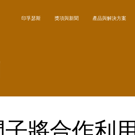
印孚瑟斯
獎項與新聞
產品與解決方案
聞
s 和西門子將合作