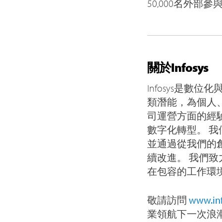
50,000名外
關於Infosys
Infosys是
類潛能，為個人
司運營方面的經
數字化轉型。 
並通過從我們的
續改進。 我們
在包容的工作環
敬請訪問
www.in
業領航下一次浪