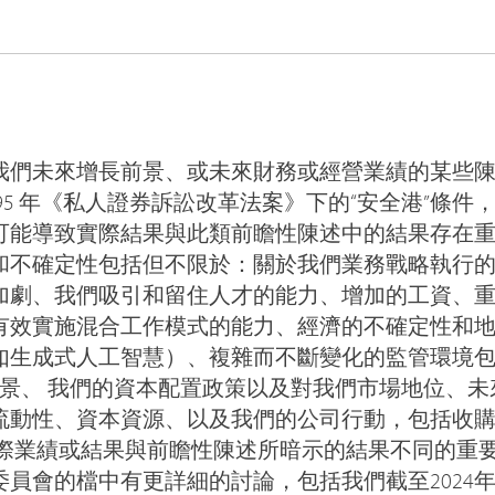
我們未來增長前景、或未來財務或經營業績的某些
995 年《私人證券訴訟改革法案》下的“安全港”條
可能導致實際結果與此類前瞻性陳述中的結果存在重
和不確定性包括但不限於：關於我們業務戰略執行
加劇、我們吸引和留住人才的能力、增加的工資、
有效實施混合工作模式的能力、經濟的不確定性和
如生成式人工智慧）、複雜而不斷變化的監管環境
願景、 我們的資本配置政策以及對我們市場地位、
流動性、資本資源、以及我們的公司行動，包括收
實際業績或結果與前瞻性陳述所暗示的結果不同的重
員會的檔中有更詳細的討論，包括我們截至2024年