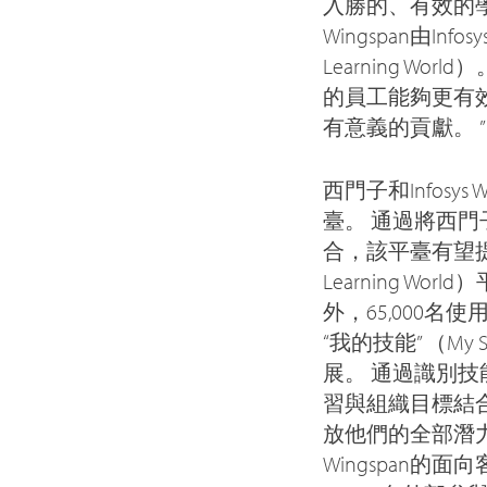
入勝的、有效的學
Wingspan由I
Learning 
的員工能夠更有
有意義的貢獻。 ”
西門子和Infos
臺。 通過將西門子
合，該平臺有望提
Learning W
外，65,000名
“我的技能” （M
展。 通過識別技能
習與組織目標結
放他們的全部潛力
Wingspan