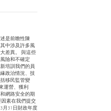
陳述是前瞻性陳
件，其中涉及許多風
大差異。 與這些
的風險和不確定
重新培訓我們的員
地緣政治情況、技
包括移民監管變
未來運營、獲利
購和網路安全的期
要因素在我們提交
3月31日財政年度