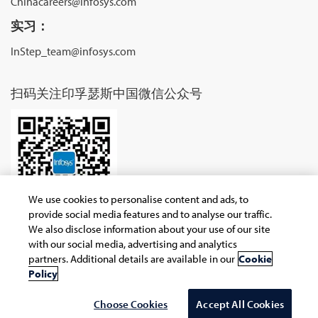
Chinacareers@infosys.com
实习：
InStep_team@infosys.com
扫码关注印孚瑟斯中国微信公众号
We use cookies to personalise content and ads, to
provide social media features and to analyse our traffic.
We also disclose information about your use of our site
with our social media, advertising and analytics
partners. Additional details are available in our
Cookie
Copyright © 2026 Infosys Limited
Policy
Choose Cookies
Accept All Cookies
Select Country/region