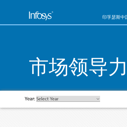
印孚瑟斯中
市场领导
Year: