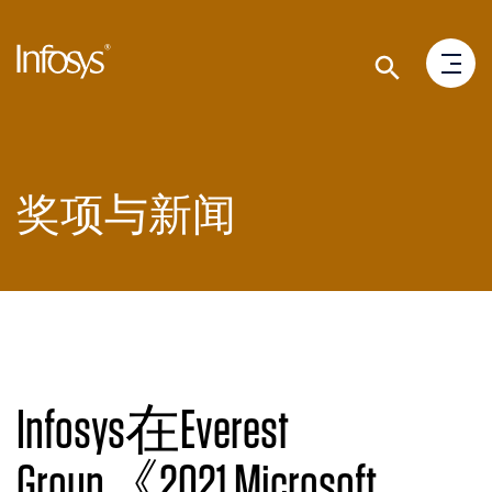
奖项与新闻
Infosys在Everest
Group《2021 Microsoft