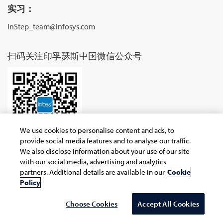
实习：
InStep_team@infosys.com
扫码关注印孚瑟斯中国微信公众号
We use cookies to personalise content and ads, to
provide social media features and to analyse our traffic.
We also disclose information about your use of our site
with our social media, advertising and analytics
partners. Additional details are available in our
Cookie
Copyright © 2026 Infosys Limited
Policy
Choose Cookies
Accept All Cookies
Select Country/region