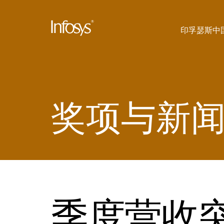
印孚瑟斯中
奖项与新
季度营收突破