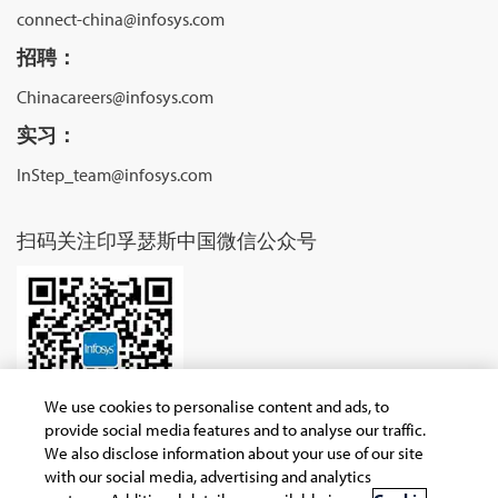
connect-china@infosys.com
招聘：
Chinacareers@infosys.com
实习：
InStep_team@infosys.com
扫码关注印孚瑟斯中国微信公众号
We use cookies to personalise content and ads, to
provide social media features and to analyse our traffic.
We also disclose information about your use of our site
with our social media, advertising and analytics