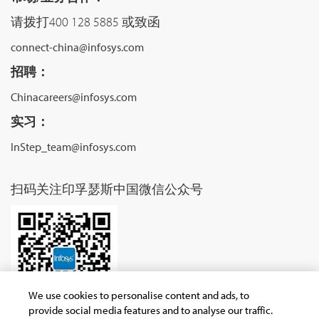
请拨打400 128 5885 或致函
connect-china@infosys.com
招聘：
Chinacareers@infosys.com
实习：
InStep_team@infosys.com
扫码关注印孚瑟斯中国微信公众号
We use cookies to personalise content and ads, to
provide social media features and to analyse our traffic.