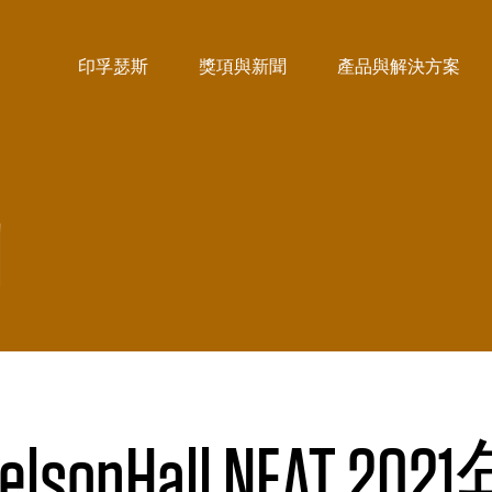
印孚瑟斯
獎項與新聞
產品與解決方案
聞
lsonHall NEAT 2