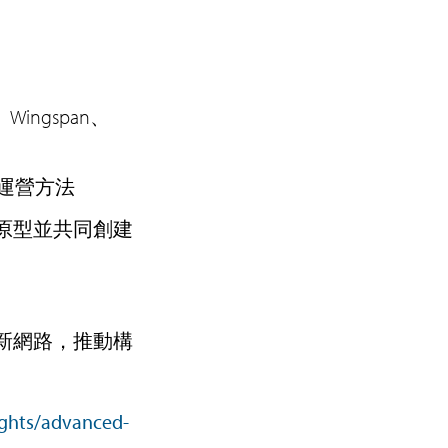
orm、Wingspan、
導的運營方法
構建原型並共同創建
新網路，推動構
ights/advanced-