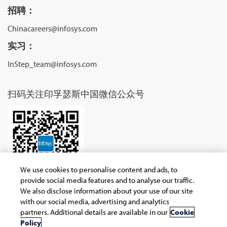
招聘：
Chinacareers@infosys.com
实习：
InStep_team@infosys.com
扫码关注印孚瑟斯中国微信公众号
We use cookies to personalise content and ads, to
provide social media features and to analyse our traffic.
We also disclose information about your use of our site
with our social media, advertising and analytics
partners. Additional details are available in our
Cookie
Copyright © 2026 Infosys Limited
Policy