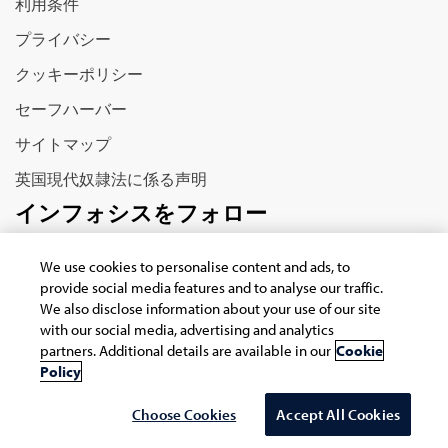
利用条件
プライバシー
クッキーポリシー
セーフハーバー
サイトマップ
英国現代奴隷法に係る声明
インフォシスをフォロー
We use cookies to personalise content and ads, to
provide social media features and to analyse our traffic.
We also disclose information about your use of our site
with our social media, advertising and analytics
partners. Additional details are available in our
Cookie
Copyright © 2026 Infosys Limited
Policy
Choose Cookies
Accept All Cookies
Select Country/region