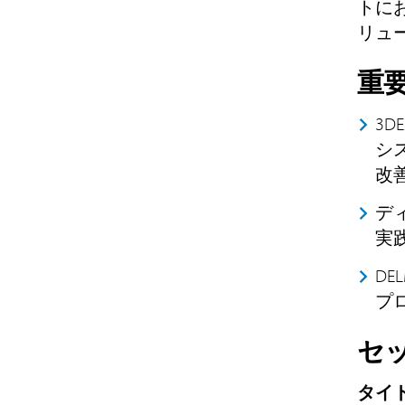
トに
リュ
重
3D
シ
改
デ
実
D
プ
セ
タイト