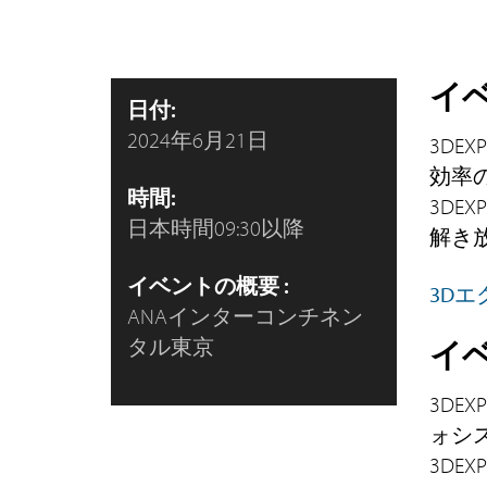
イ
日付:
2024年6月21日
3DE
効率
時間:
3DEX
日本時間09:30以降
解き
イベントの概要 :
3Dエ
ANAインターコンチネン
タル東京
イ
3DE
ォシス
3DE