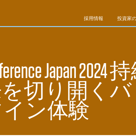
採用情報
投資家
nference Japan 2024
来を切り開くバ
ツイン体験