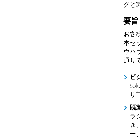
グと
要旨
お客
本セ
ウハ
通り
ビ
S
り
既
ラ
き
ー