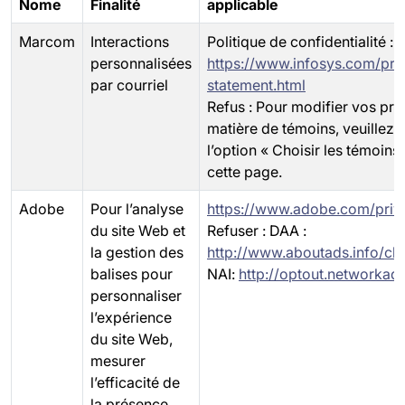
Nome
Finalité
applicable
Marcom
Interactions
Politique de confidentialité :
personnalisées
https://www.infosys.com/pri
par courriel
statement.html
Refus : Pour modifier vos pr
matière de témoins, veuillez c
l’option « Choisir les témoins
cette page.
Adobe
Pour l’analyse
https://www.adobe.com/priva
du site Web et
Refuser : DAA :
la gestion des
http://www.aboutads.info/ch
balises pour
NAI:
http://optout.networkadv
personnaliser
l’expérience
du site Web,
mesurer
l’efficacité de
la présence