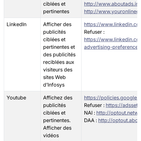
ciblées et
http://www.aboutads.in
pertinentes
http://www.youronlinech
LinkedIn
Afficher des
https://www.linkedin.co
publicités
Refuser :
ciblées et
https://www.linkedin.c
pertinentes et
advertising-preferences
des publicités
reciblées aux
visiteurs des
sites Web
d’Infosys
Youtube
Affichez des
https://policies.google
publicités
Refuser :
https://adsset
ciblées et
NAI :
http://optout.netw
pertinentes.
DAA :
http://optout.abou
Afficher des
vidéos