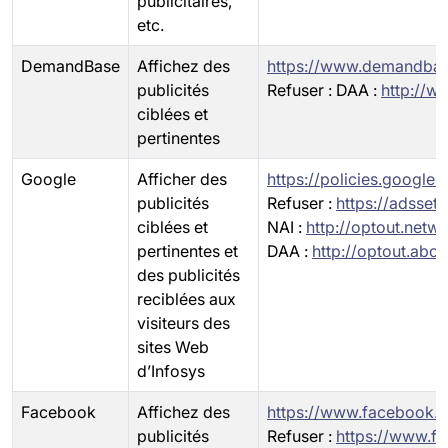
publicitaires,
etc.
DemandBase
Affichez des
https://www.demandbas
publicités
Refuser : DAA :
http://w
ciblées et
pertinentes
Google
Afficher des
https://policies.google
publicités
Refuser :
https://adsset
ciblées et
NAI :
http://optout.netw
pertinentes et
DAA :
http://optout.abou
des publicités
reciblées aux
visiteurs des
sites Web
d’Infosys
Facebook
Affichez des
https://www.facebook.c
publicités
Refuser :
https://www.f