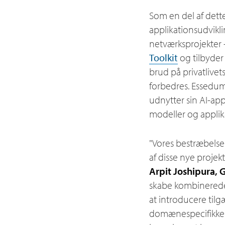
Som en del af dette
applikationsudvikl
netværksprojekter 
Toolkit
og tilbyder
brud på privatlive
forbedres. Essedum
udnytter sin AI-app
modeller og applik
"Vores bestræbelse
af disse nye projek
Arpit Joshipura, 
skabe kombinerede
at introducere tilg
domænespecifikke A