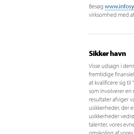
Besøg
www.infosy
virksomhed med at 
Sikker havn
Visse udsagn i den
fremtidige finansie
at kvalificere sig t
som involverer en r
resultater afviger 
usikkerheder, der e
usikkerheder vedrø
talenter, vores evne
omskoling af vores