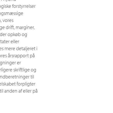
iske forstyrrelser
ingsmæssige
, vores
ge drift, marginer,
under opkøb og
tater eller
es mere detaljeret i
res årsrapport på
øgninger er
igere skriftlige og
ndberetninger til
lskabet forpligter
il anden af eller på