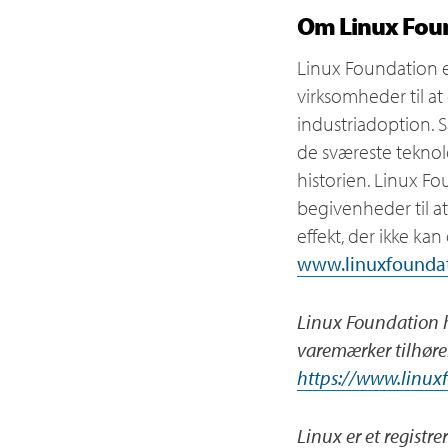
Om Linux Fou
Linux Foundation e
virksomheder til a
industriadoption.
de sværeste teknol
historien. Linux Fo
begivenheder til a
effekt, der ikke ka
www.linuxfoundat
Linux Foundation h
varemærker tilhøre
https://www.linux
Linux er et registr