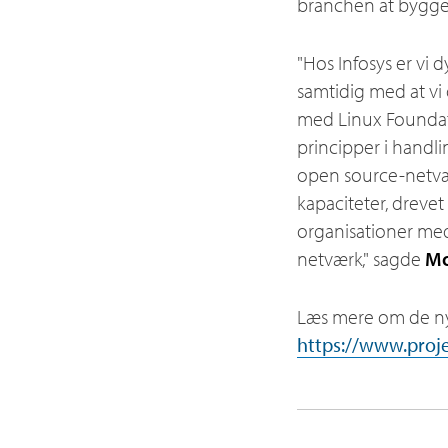
branchen at bygge 
"Hos Infosys er vi
samtidig med at vi
med Linux Foundati
principper i handli
open source-netvæ
kapaciteter, drevet
organisationer med
netværk," sagde
Mo
Læs mere om de ny
https://www.proje