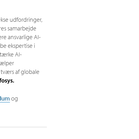
ekse udfordringer,
ores samarbejde
re ansvarlige AI-
be ekspertise i
tærke AI-
jælper
tværs af globale
fosys.
edum
og