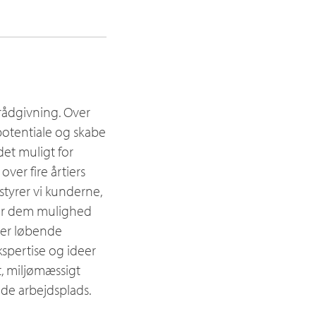
 rådgivning. Over
potentiale og skabe
et muligt for
ver fire årtiers
tyrer vi kunderne,
iver dem mulighed
iver løbende
kspertise og ideer
t, miljømæssigt
de arbejdsplads.