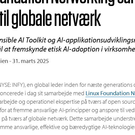
 til globale netværk
nsible AI Toolkit og AI-applikationsudvikling
ål at fremskynde etisk AI-adoption i virksomh
ien - 31. marts 2025
 NYSE: INFY), en global leder inden for næste generations d
noncerede i dag sit samarbejde med
Linux Foundation 
marbejde og operationel ekspertise på tværs af open sour
for at fremme ansvarlige AI-principper og anspore til ved
på tværs af globale netværk. Dette samarbejde understr
 fremme ansvarlige, effektive og bæredygtige AI-teknologier