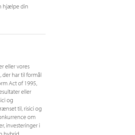
an hjælpe din
 eller vores
 der har til formål
eform Act of 1995,
sultater eller
ici og
set til, risici og
 konkurrence om
r, investeringer i
en hybrid