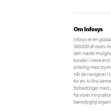
Om Infosys
Infosys er en globa
300.000 af vores m
den næste mulighed
kunder i mere end 5
erfaring med styri
når de navigerer i 
for en AI-first-kern
forbedringer med a
fra vores innovatio
bæredygtig organis