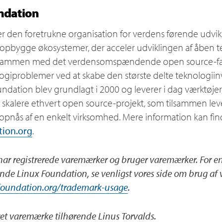
ndation
r den foretrukne organisation for verdens førende udvik
t opbygge økosystemer, der acceler udviklingen af åben 
 Sammen med det verdensomspændende open source-fæl
ogiproblemer ved at skabe den største delte teknologiinv
undation blev grundlagt i 2000 og leverer i dag værktøje
t skalere ethvert open source-projekt, som tilsammen le
n opnås af en enkelt virksomhed. Mere information kan fi
ion.org
.
ar registrerede varemærker og bruger varemærker. For en 
nde Linux Foundation, se venligst vores side om brug af
foundation.org/trademark-usage
.
eret varemærke tilhørende Linus Torvalds.