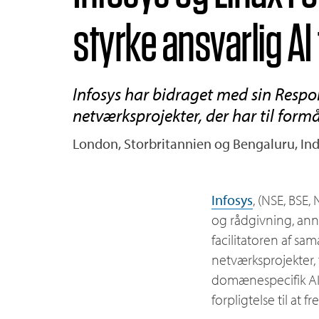
styrke ansvarlig AI
Infosys har bidraget med sin Respo
netværksprojekter, der har til form
London, Storbritannien og Bengaluru, Ind
Infosys
, (NSE, BSE,
og rådgivning, an
facilitatoren af sa
netværksprojekter, 
domænespecifik AI 
forpligtelse til at