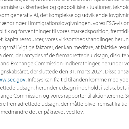
omiske usikkerheder og geopolitiske situationer, teknolog
åsom generativ AI, det komplekse og udviklende lovgivn
 ændringer i immigrationslovgivningen, vores ESG-vision
olitik og forventninger til vores markedsposition, fremtidi
ditet, kapitalressourcer, vores virksomhedshandlinger, her
gsmål. Vigtige faktorer, der kan medføre, at faktiske resul
fra dem, der antydes af de fremadrettede udsagn, diskuter
s and Exchange Commission-indberetninger, herunder vo
egnskabsåret, der sluttede den 31. marts 2024. Disse ans
w.sec.gov
. Infosys kan fra tid til anden komme med yderl
ttede udsagn, herunder udsagn indeholdt i selskabets i
hange Commission og vores rapporter til aktionærerne. Se
tere fremadrettede udsagn, der måtte blive fremsat fra tid t
, medmindre det er påkrævet ved lov.