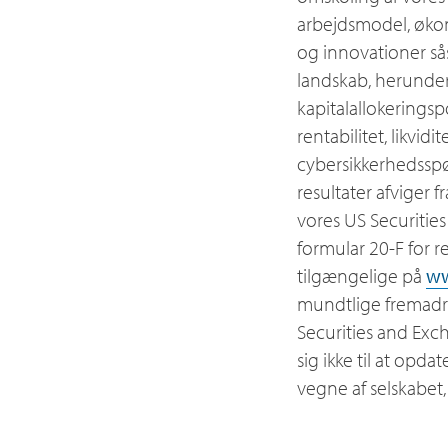
arbejdsmodel, økon
og innovationer s
landskab, herunder
kapitalallokeringsp
rentabilitet, likvi
cybersikkerhedsspør
resultater afviger 
vores US Securitie
formular 20-F for r
tilgængelige på
ww
mundtlige fremadre
Securities and Exc
sig ikke til at opda
vegne af selskabet