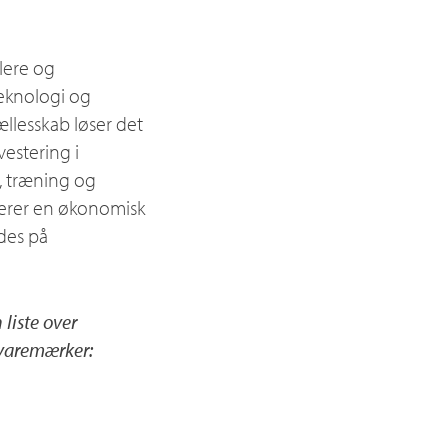
lere og
teknologi og
lesskab løser det
estering i
r, træning og
verer en økonomisk
ndes på
liste over
 varemærker: