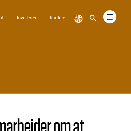
ut
Investorer
Karriere
marbejder om at