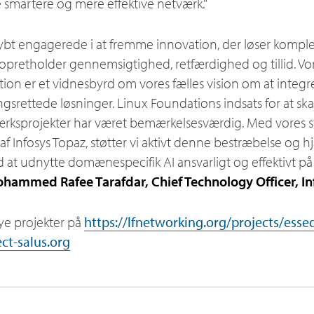
smartere og mere effektive netværk."
 dybt engagerede i at fremme innovation, der løser kompl
 opretholder gennemsigtighed, retfærdighed og tillid. V
on er et vidnesbyrd om vores fælles vision om at integre
ngsrettede løsninger. Linux Foundations indsats for at ska
rksprojekter har været bemærkelsesværdig. Med vores s
 af Infosys Topaz, støtter vi aktivt denne bestræbelse og h
 at udnytte domænespecifik AI ansvarligt og effektivt på 
hammed Rafee Tarafdar, Chief Technology Officer, In
e projekter på
https://lfnetworking.org/projects/ess
ct-salus.org