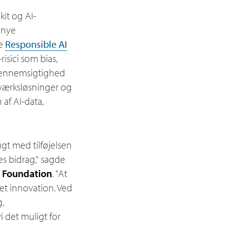
kit og AI-
o nye
de
Responsible AI
isici som bias,
 gennemsigtighed
tværksløsninger og
af AI-data,
gt med tilføjelsen
es bidrag," sagde
x Foundation
. "At
t innovation. Ved
g,
 det muligt for