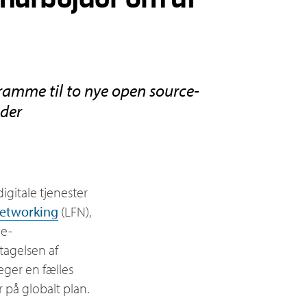
sramme til to nye open source-
eder
igitale tjenester
Networking
(LFN),
ce-
tagelsen af
eger en fælles
 på globalt plan.