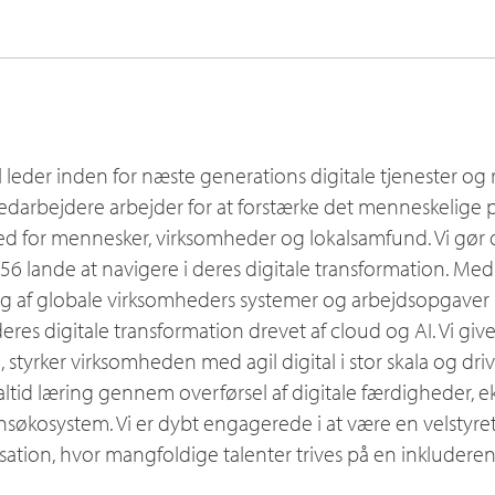
l leder inden for næste generations digitale tjenester og
edarbejdere arbejder for at forstærke det menneskelige 
 for mennesker, virksomheder og lokalsamfund. Vi gør d
6 lande at navigere i deres digitale transformation. Med o
ng af globale virksomheders systemer og arbejdsopgaver s
deres digitale transformation drevet af cloud og AI. Vi g
e, styrker virksomheden med agil digital i stor skala og dr
ltid læring gennem overførsel af digitale færdigheder, e
nsøkosystem. Vi er dybt engagerede i at være en velstyre
ation, hvor mangfoldige talenter trives på en inkluderen