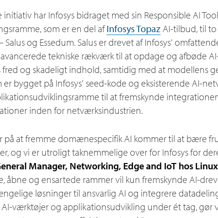
 initiativ har Infosys bidraget med sin Responsible AI Tool
ingsramme, som er en del af
Infosys Topaz
AI-tilbud, til t
– Salus og Essedum. Salus er drevet af Infosys' omfatten
 avancerede tekniske rækværk til at opdage og afbøde AI-r
ts fred og skadeligt indhold, samtidig med at modellens
 er bygget på Infosys' seed-kode og eksisterende AI-ne
likationsudviklingsramme til at fremskynde integrationen 
ationer inden for netværksindustrien.
r på at fremme domænespecifik AI kommer til at bære fru
ter, og vi er utroligt taknemmelige over for Infosys for der
General Manager, Networking, Edge and IoT hos Linu
, åbne og ensartede rammer vil kun fremskynde AI-dreve
ængelige løsninger til ansvarlig AI og integrere datadelin
I-værktøjer og applikationsudvikling under ét tag, gør vi