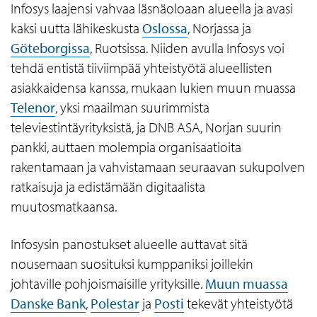
Infosys laajensi vahvaa läsnäoloaan alueella ja avasi
kaksi uutta lähikeskusta
Oslossa
, Norjassa ja
Göteborgissa
, Ruotsissa. Niiden avulla Infosys voi
tehdä entistä tiiviimpää yhteistyötä alueellisten
asiakkaidensa kanssa, mukaan lukien muun muassa
Telenor
, yksi maailman suurimmista
televiestintäyrityksistä, ja DNB ASA, Norjan suurin
pankki, auttaen molempia organisaatioita
rakentamaan ja vahvistamaan seuraavan sukupolven
ratkaisuja ja edistämään digitaalista
muutosmatkaansa.
Infosysin panostukset alueelle auttavat sitä
nousemaan suosituksi kumppaniksi joillekin
johtaville pohjoismaisille yrityksille.
Muun muassa
Danske Bank
,
Polestar
ja
Posti
tekevät yhteistyötä