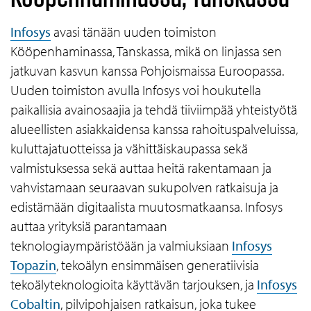
Infosys
avasi tänään uuden toimiston
Kööpenhaminassa, Tanskassa, mikä on linjassa sen
jatkuvan kasvun kanssa Pohjoismaissa Euroopassa.
Uuden toimiston avulla Infosys voi houkutella
paikallisia avainosaajia ja tehdä tiiviimpää yhteistyötä
alueellisten asiakkaidensa kanssa rahoituspalveluissa,
kuluttajatuotteissa ja vähittäiskaupassa sekä
valmistuksessa sekä auttaa heitä rakentamaan ja
vahvistamaan seuraavan sukupolven ratkaisuja ja
edistämään digitaalista muutosmatkaansa. Infosys
auttaa yrityksiä parantamaan
teknologiaympäristöään ja valmiuksiaan
Infosys
Topazin
, tekoälyn ensimmäisen generatiivisia
tekoälyteknologioita käyttävän tarjouksen, ja
Infosys
Cobaltin
, pilvipohjaisen ratkaisun, joka tukee