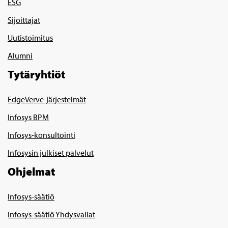
ESG
Sijoittajat
Uutistoimitus
Alumni
Tytäryhtiöt
EdgeVerve-järjestelmät
Infosys BPM
Infosys-konsultointi
Infosysin julkiset palvelut
Ohjelmat
Infosys-säätiö
Infosys-säätiö Yhdysvallat