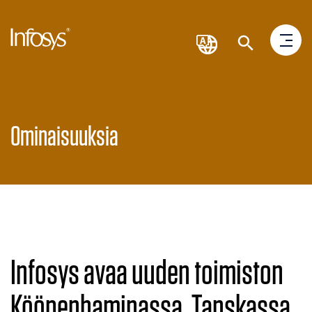
Ominaisuuksia
Infosys avaa uuden toimiston
Kööpenhaminassa, Tanskassa