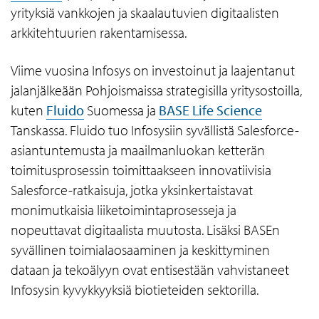
yrityksiä vankkojen ja skaalautuvien digitaalisten
arkkitehtuurien rakentamisessa.
Viime vuosina Infosys on investoinut ja laajentanut
jalanjälkeään Pohjoismaissa strategisilla yritysostoilla,
kuten
Fluido
Suomessa ja
BASE Life Science
Tanskassa. Fluido tuo Infosysiin syvällistä Salesforce-
asiantuntemusta ja maailmanluokan ketterän
toimitusprosessin toimittaakseen innovatiivisia
Salesforce-ratkaisuja, jotka yksinkertaistavat
monimutkaisia liiketoimintaprosesseja ja
nopeuttavat digitaalista muutosta. Lisäksi BASEn
syvällinen toimialaosaaminen ja keskittyminen
dataan ja tekoälyyn ovat entisestään vahvistaneet
Infosysin kyvykkyyksiä biotieteiden sektorilla.