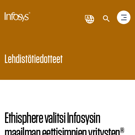
Lehdistötiedotteet
Ethisphere valitsi Infosysin
maailman eettisimpien yritysten®