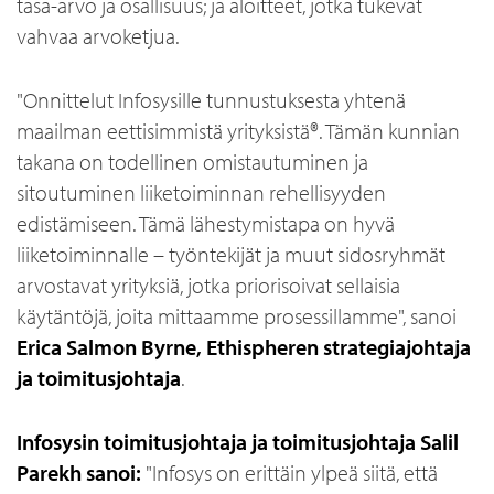
tasa-arvo ja osallisuus; ja aloitteet, jotka tukevat
vahvaa arvoketjua.
"Onnittelut Infosysille tunnustuksesta yhtenä
maailman eettisimmistä yrityksistä®. Tämän kunnian
takana on todellinen omistautuminen ja
sitoutuminen liiketoiminnan rehellisyyden
edistämiseen. Tämä lähestymistapa on hyvä
liiketoiminnalle – työntekijät ja muut sidosryhmät
arvostavat yrityksiä, jotka priorisoivat sellaisia
käytäntöjä, joita mittaamme prosessillamme", sanoi
Erica Salmon Byrne, Ethispheren strategiajohtaja
ja toimitusjohtaja
.
Infosysin toimitusjohtaja ja toimitusjohtaja Salil
Parekh sanoi:
"Infosys on erittäin ylpeä siitä, että