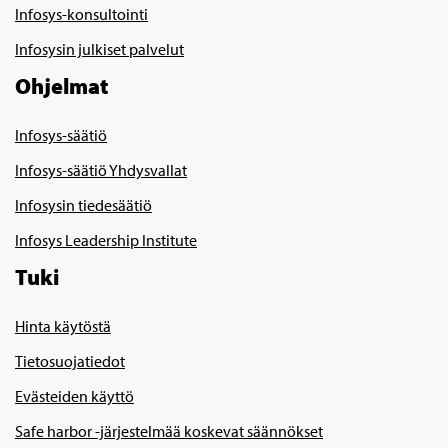
Infosys-konsultointi
Infosysin julkiset palvelut
Ohjelmat
Infosys-säätiö
Infosys-säätiö Yhdysvallat
Infosysin tiedesäätiö
Infosys Leadership Institute
Tuki
Hinta käytöstä
Tietosuojatiedot
Evästeiden käyttö
Safe harbor -järjestelmää koskevat säännökset