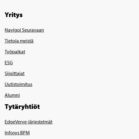
Yritys
Navigoi Seuravaan
Tietoja meistä
Työpaikat
ESG
Sijoittajat
Uutistoimitus
Alumni
Tytäryhtiöt
EdgeVerve-järjestelmät
Infosys BPM