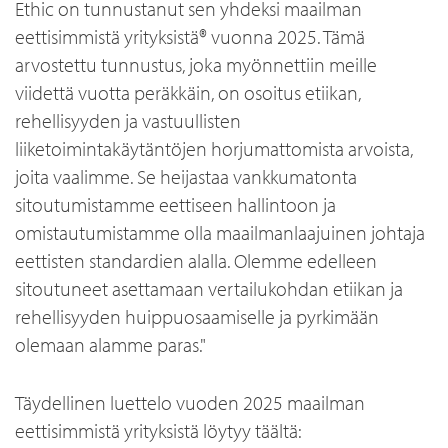
Ethic on tunnustanut sen yhdeksi maailman
eettisimmistä yrityksistä® vuonna 2025. Tämä
arvostettu tunnustus, joka myönnettiin meille
viidettä vuotta peräkkäin, on osoitus etiikan,
rehellisyyden ja vastuullisten
liiketoimintakäytäntöjen horjumattomista arvoista,
joita vaalimme. Se heijastaa vankkumatonta
sitoutumistamme eettiseen hallintoon ja
omistautumistamme olla maailmanlaajuinen johtaja
eettisten standardien alalla. Olemme edelleen
sitoutuneet asettamaan vertailukohdan etiikan ja
rehellisyyden huippuosaamiselle ja pyrkimään
olemaan alamme paras."
Täydellinen luettelo vuoden 2025 maailman
eettisimmistä yrityksistä löytyy täältä: