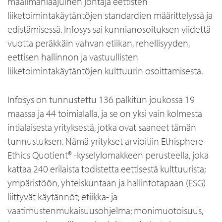
maailmanlaajuinen johtaja eettisten
liiketoimintakäytäntöjen standardien määrittelyssä ja
edistämisessä. Infosys sai kunnianosoituksen viidettä
vuotta peräkkäin vahvan etiikan, rehellisyyden,
eettisen hallinnon ja vastuullisten
liiketoimintakäytäntöjen kulttuurin osoittamisesta.
Infosys on tunnustettu 136 palkitun joukossa 19
maassa ja 44 toimialalla, ja se on yksi vain kolmesta
intialaisesta yrityksestä, jotka ovat saaneet tämän
tunnustuksen. Nämä yritykset arvioitiin Ethisphere
Ethics Quotient® -kyselylomakkeen perusteella, joka
kattaa 240 erilaista todistetta eettisestä kulttuurista;
ympäristöön, yhteiskuntaan ja hallintotapaan (ESG)
liittyvät käytännöt; etiikka- ja
vaatimustenmukaisuusohjelma; monimuotoisuus,