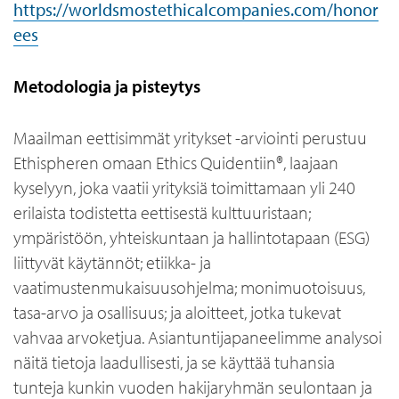
https://worldsmostethicalcompanies.com/honor
ees
Metodologia ja pisteytys
Maailman eettisimmät yritykset -arviointi perustuu
Ethispheren omaan Ethics Quidentiin®, laajaan
kyselyyn, joka vaatii yrityksiä toimittamaan yli 240
erilaista todistetta eettisestä kulttuuristaan;
ympäristöön, yhteiskuntaan ja hallintotapaan (ESG)
liittyvät käytännöt; etiikka- ja
vaatimustenmukaisuusohjelma; monimuotoisuus,
tasa-arvo ja osallisuus; ja aloitteet, jotka tukevat
vahvaa arvoketjua. Asiantuntijapaneelimme analysoi
näitä tietoja laadullisesti, ja se käyttää tuhansia
tunteja kunkin vuoden hakijaryhmän seulontaan ja