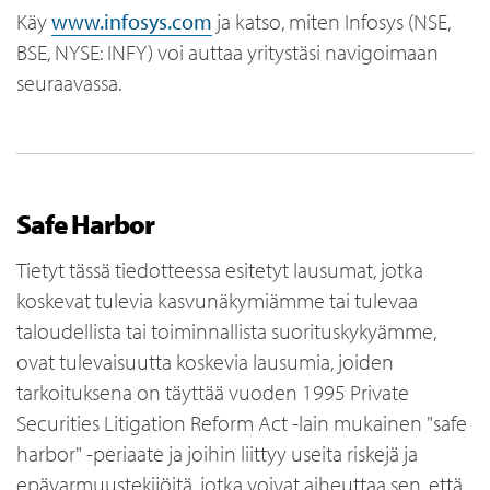
Käy
www.infosys.com
ja katso, miten Infosys (NSE,
BSE, NYSE: INFY) voi auttaa yritystäsi navigoimaan
seuraavassa.
Safe Harbor
Tietyt tässä tiedotteessa esitetyt lausumat, jotka
koskevat tulevia kasvunäkymiämme tai tulevaa
taloudellista tai toiminnallista suorituskykyämme,
ovat tulevaisuutta koskevia lausumia, joiden
tarkoituksena on täyttää vuoden 1995 Private
Securities Litigation Reform Act -lain mukainen "safe
harbor" -periaate ja joihin liittyy useita riskejä ja
epävarmuustekijöitä, jotka voivat aiheuttaa sen, että