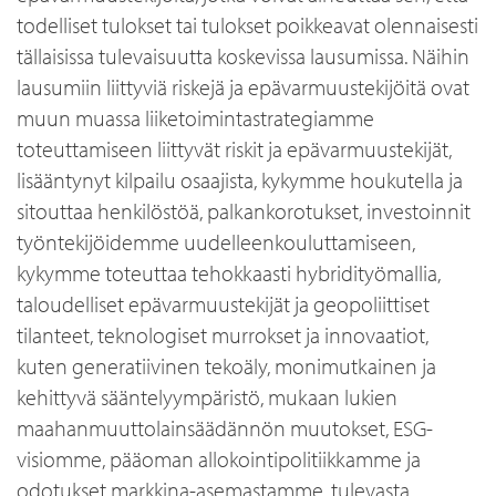
todelliset tulokset tai tulokset poikkeavat olennaisesti
tällaisissa tulevaisuutta koskevissa lausumissa. Näihin
lausumiin liittyviä riskejä ja epävarmuustekijöitä ovat
muun muassa liiketoimintastrategiamme
toteuttamiseen liittyvät riskit ja epävarmuustekijät,
lisääntynyt kilpailu osaajista, kykymme houkutella ja
sitouttaa henkilöstöä, palkankorotukset, investoinnit
työntekijöidemme uudelleenkouluttamiseen,
kykymme toteuttaa tehokkaasti hybridityömallia,
taloudelliset epävarmuustekijät ja geopoliittiset
tilanteet, teknologiset murrokset ja innovaatiot,
kuten generatiivinen tekoäly, monimutkainen ja
kehittyvä sääntelyympäristö, mukaan lukien
maahanmuuttolainsäädännön muutokset, ESG-
visiomme, pääoman allokointipolitiikkamme ja
odotukset markkina-asemastamme, tulevasta