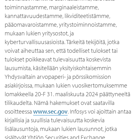
toiminnastamme, marginaaleistamme,
kannattavuudestamme, likviditeetistämme,
pääomavaroistamme, yritystoiminnoistamme,
mukaan lukien yritysostot, ja
kyberturvallisuusasioista. Tärkeitä tekijöitä, jotka
voivat aiheuttaa sen, että todelliset tulokset tai
tulokset poikkeavat tulevaisuutta koskevista
lausumista, käsitellään yksityiskohtaisemmin
Yhdysvaltain arvopaperi- ja pörssikomission
asiakirjoissa, mukaan lukien vuosikertomuksemme
lomakkeella 20-F 31. maaliskuuta 2024 päättyneeltä
tilikaudelta. Nämä hakemukset ovat saatavilla
osoitteessa
www.sec.gov
. Infosys voi ajoittain antaa
kirjallisia ja suullisia tulevaisuutta koskevia
lisälausuntoja, mukaan lukien lausunnot, jotka
sisältyvät Yhtiön Securities and Exchange