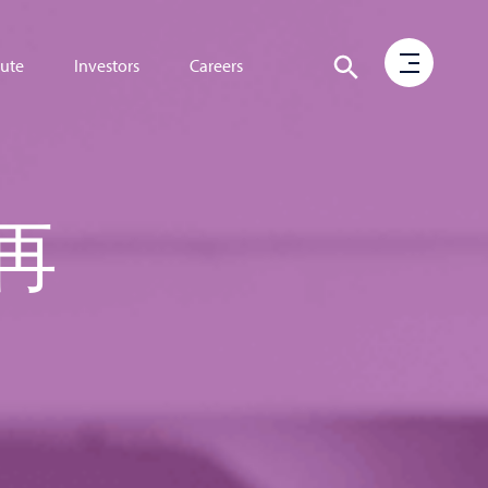
tute
Investors
Careers
eの再