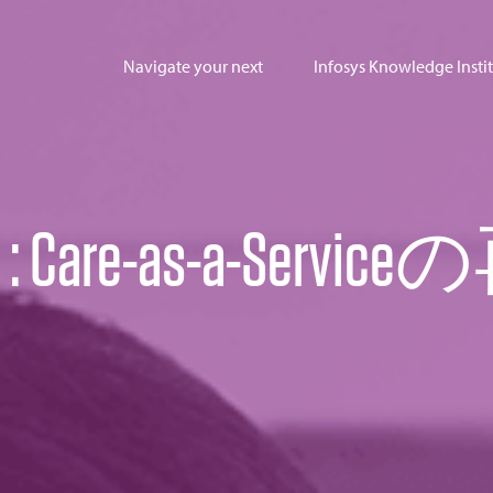
Navigate your next
Infosys Knowledge Insti
M
: Care-as-a-Servic