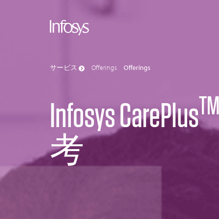
サービス
Offerings
Offerings
T
Infosys CarePlus
考