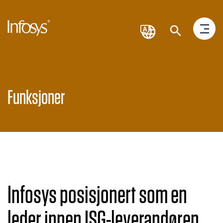
Funksjoner
Infosys posisjonert som en
leder innen ISG-leverandøren