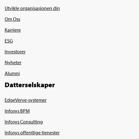
Utvikle organisasjonen din
Om Oss
Karriere
ESG
Investorer
Nyheter
Alumni
Datterselskaper
EdgeVerve-systemer
Infosys BPM
Infosys Consulting
Infosys offentlige tjenester