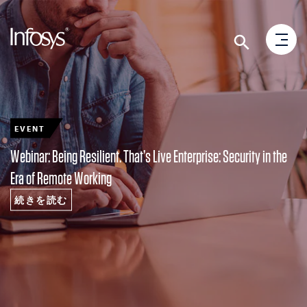
EVENT
Webinar: Being Resilient. That’s Live Enterprise: Security in the
Era of Remote Working
続きを読む